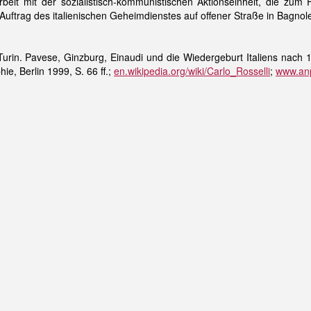
beit mit der sozialistisch-kommunistischen Aktionseinheit, die zu
 Auftrag des italienischen Geheimdienstes auf offener Straße in Bagnol
Turin. Pavese, Ginzburg, Einaudi und die Wiedergeburt Italiens nach 
ie, Berlin 1999, S. 66 ff.;
en.wikipedia.org/wiki/Carlo_Rosselli
;
www.anpi