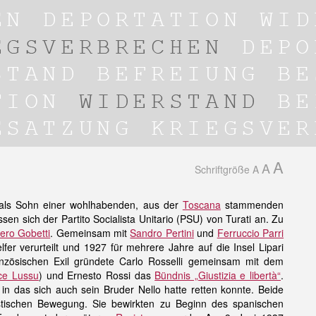
A
A
Schriftgröße
A
 als Sohn einer wohlhabenden, aus der
Toscana
stammenden
sen sich der Partito Socialista Unitario (PSU) von Turati an. Zu
iero Gobetti
. Gemeinsam mit
Sandro Pertini
und
Ferruccio Parri
lfer verurteilt und 1927 für mehrere Jahre auf die Insel Lipari
ranzösischen Exil gründete Carlo Rosselli gemeinsam mit dem
ce Lussu
) und Ernesto Rossi das
Bündnis „Giustizia e libertà“
.
in das sich auch sein Bruder Nello hatte retten konnte. Beide
istischen Bewegung. Sie bewirkten zu Beginn des spanischen