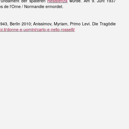
m Fundament der späteren
Resistenza
wurde. Am 9. Juni 1937
es de l'Orne / Normandie ermordet.
1943, Berlin 2010; Anissimov, Myriam, Primo Levi. Die Tragödie
.it/donne-e-uomini/carlo-e-nello-rosselli/