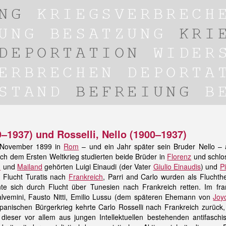
9–1937) und Rosselli, Nello (1900–1937)
. November 1899 in
Rom
– und ein Jahr später sein Bruder Nello –
ch dem Ersten Weltkrieg studierten beide Brüder in
Florenz
und schlos
n
und
Mailand
gehörten Luigi Einaudi (der Vater
Giulio Einaudis
) und
P
ie Flucht Turatis nach
Frankreich
, Parri and Carlo wurden als Fluchthe
nnte sich durch Flucht über Tunesien nach Frankreich retten. Im f
lvemini, Fausto Nitti, Emilio Lussu (dem späteren Ehemann von
Joy
anischen Bürgerkrieg kehrte Carlo Rosselli nach Frankreich zurück, 
dieser vor allem aus jungen Intellektuellen bestehenden antifasch