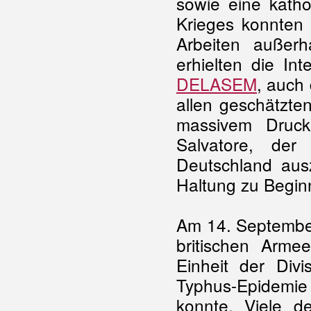
sowie eine kath
Krieges konnten
Arbeiten außerh
erhielten die Int
DELASEM
, auch
allen geschätzte
massivem Druck
Salvatore, der
Deutschland ausz
Haltung zu Begin
Am 14. September
britischen Arme
Einheit der Divi
Typhus-Epidemie
konnte. Viele de