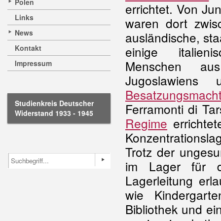
Polen
errichtet. Von Ju
Links
waren dort zwis
News
ausländische, st
Kontakt
einige italie
Menschen aus 
Impressum
Jugoslawiens 
Besatzungsmach
Studienkreis Deutscher
Ferramonti di Ta
Widerstand 1933 - 1945
Regime
errichte
Konzentrationsla
Trotz der unges
im Lager für di
Lagerleitung erl
wie Kindergart
Bibliothek und e