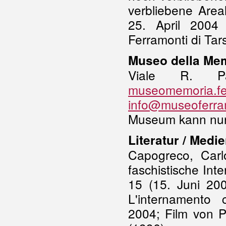
verbliebene Area
25. April 2004
Ferramonti di Tar
Museo della Mem
Viale R. Pa
museomemoria.ferr
info@museoferram
Museum kann nur
Literatur / Medie
Capogreco, Carl
faschistische Int
15 (15. Juni 200
L'internamento c
2004; Film von Pe