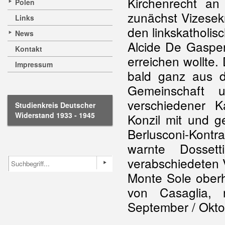
Kirchenrecht an
Polen
zunächst Vizesek
Links
den linkskatholis
News
Alcide De Gasperi
Kontakt
erreichen wollte.
Impressum
bald ganz aus de
Gemeinschaft u
verschiedener K
Studienkreis Deutscher
Widerstand 1933 - 1945
Konzil mit und 
Berlusconi-Kont
warnte Dosset
verabschiedeten 
Monte Sole ober
von Casaglia,
September / Oktob