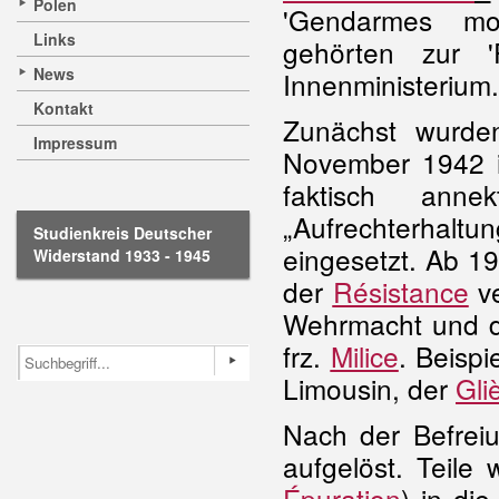
Polen
'Gendarmes mob
Links
gehörten zur '
News
Innenministerium.
Kontakt
Zunächst wurde
Impressum
November 1942 i
faktisch anne
„Aufrechterhaltu
Studienkreis Deutscher
eingesetzt. Ab 1
Widerstand 1933 - 1945
der
Résistance
ve
Wehrmacht und de
frz.
Milice
. Beisp
Limousin, der
Gli
Nach der Befre
aufgelöst. Teile
Épuration
) in di