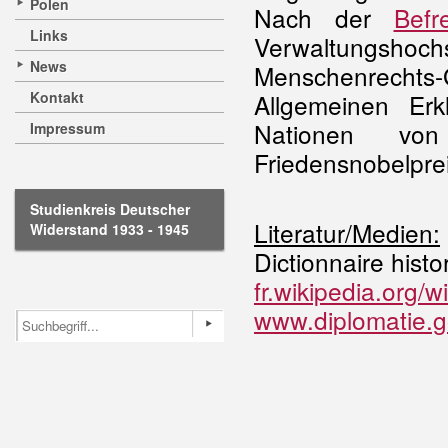
Polen
Nach der
Befr
Links
Verwaltungshoc
News
Menschenrecht
Kontakt
Allgemeinen Er
Nationen von
Impressum
Friedensnobelpre
Studienkreis Deutscher
Literatur/Medien:
Widerstand 1933 - 1945
Dictionnaire histo
fr.wikipedia.org
www.diplomatie.go