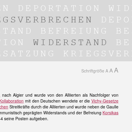
A
A
Schriftgröße
A
a
nach Algier und wurde von den Alliierten als Nachfolger von
Kollaboration
mit den Deutschen wendete er die
Vichy-Gesetze
schen
Streitkräfte durch die Alliierten und wurde neben de Gaulle
kommunistisch geprägten Widerstands und der Befreiung
Korsikas
44 seine Posten aufgeben.