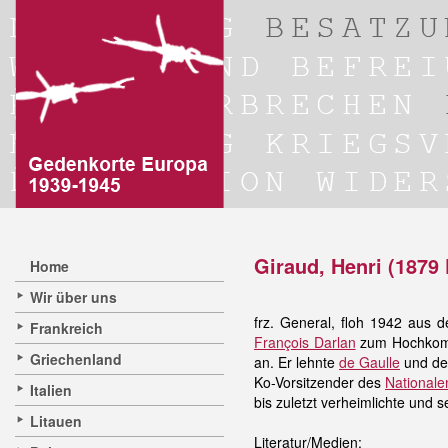
Giraud, Henri (1879 
Home
Wir über uns
frz. General, floh 1942 aus 
Frankreich
François Darlan
zum Hochkomm
Griechenland
an. Er lehnte
de Gaulle
und den
Ko-Vorsitzender des
Nationale
Italien
bis zuletzt verheimlichte und
Litauen
Literatur/Medien: