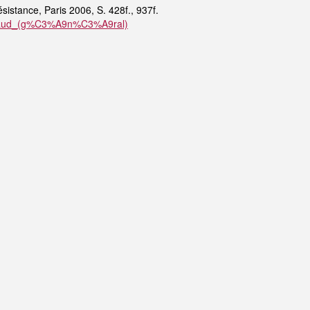
ésistance, Paris 2006, S. 428f., 937f.
_Giraud_(g%C3%A9n%C3%A9ral)