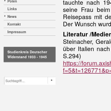
tauchte nach 19
Polen
seine Frau beim
Links
Reisepass mit d
News
Der Wunsch wurde 
Kontakt
Impressum
Literatur /Medie
Steinacher, Geral
über Italien nac
Studienkreis Deutscher
S.294)
Widerstand 1933 - 1945
https://forum.axi
f=5&t=126771&p=