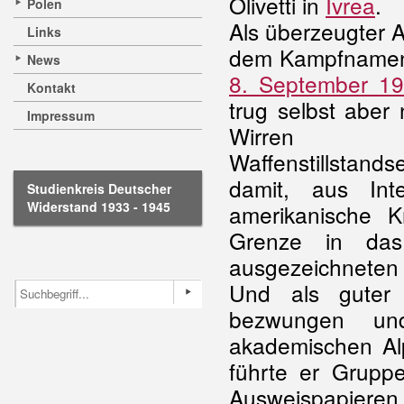
Olivetti in
Ivrea
.
Polen
Als überzeugter An
Links
dem Kampfnamen 
News
8. September 1
Kontakt
trug selbst aber
Impressum
Wirren
Waffenstillstan
damit, aus Int
Studienkreis Deutscher
Widerstand 1933 - 1945
amerikanische 
Grenze in das
ausgezeichneten
Und als guter 
bezwungen und
akademischen Al
führte er Grupp
Ausweispapiere