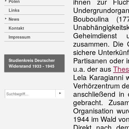
ihnen zur Fluc
Polen
Undergrundorgan
Links
Bouboulina (17
News
Unabhängigkeit
Kontakt
Geheimdienst 
Impressum
zusammen. Die Gr
sichere Unterkün
Partisanen oder i
Studienkreis Deutscher
Widerstand 1933 - 1945
u.a. der aus
Thes
Lela Karagianni 
Verhörzentrum de
anschließend in
gebracht. Zusam
Organisation wu
1944 im Wald vo
Direkt nach dem