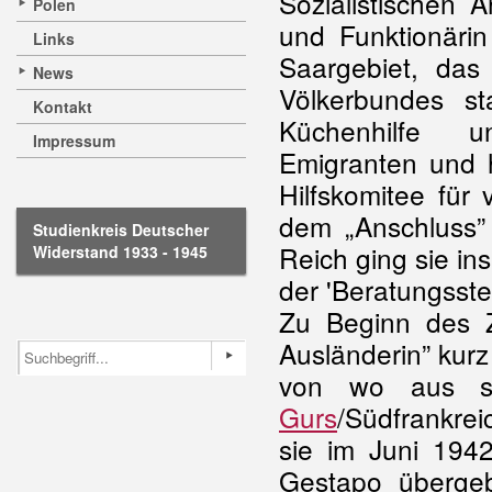
Sozialistischen A
Polen
und Funktionäri
Links
Saargebiet, das
News
Völkerbundes st
Kontakt
Küchenhilfe u
Impressum
Emigranten und h
Hilfskomitee für 
dem „Anschluss”
Studienkreis Deutscher
Reich ging sie i
Widerstand 1933 - 1945
der 'Beratungsstel
Zu Beginn des Zw
Ausländerin” kurz
von wo aus 
Gurs
/Südfrankre
sie im Juni 19
Gestapo übergeb