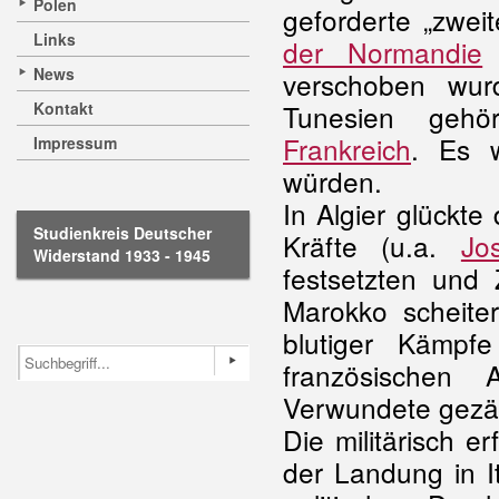
Polen
geforderte „zwei
Links
der Normandie
w
News
verschoben wur
Kontakt
Tunesien gehö
Frankreich
. Es w
Impressum
würden.
In Algier glückt
Studienkreis Deutscher
Kräfte (u.a.
Jo
Widerstand 1933 - 1945
festsetzten und
Marokko scheite
blutiger Kämpf
französischen
Verwundete gezäh
Die militärisch e
der Landung in I