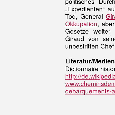
politisches Durc
„Expedienten“ a
Tod, General
Gi
Okkupation
, abe
Gesetze weiter
Giraud von sei
unbestritten Chef
Literatur/Medien
Dictionnaire hist
http://de.wikiped
www.cheminsdemem
debarquements-al