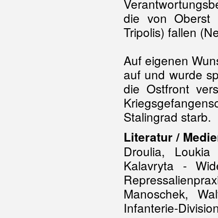
Verantwortungsbe
die von Oberst
Tripolis) fallen (N
Auf eigenen Wuns
auf und wurde spä
die Ostfront ver
Kriegsgefangen
Stalingrad starb.
Literatur / Medie
Droulia, Loukia
Kalavryta - Wid
Repressalienpr
Manoschek, Wal
Infanterie-Div