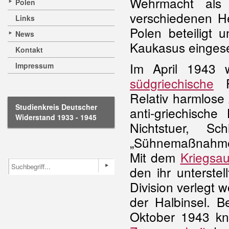
Wehrmacht als 
Polen
verschiedenen He
Links
Polen beteiligt
News
Kaukasus eingese
Kontakt
Im April 1943 
Impressum
südgriechische
Pe
Relativ harmlose
Studienkreis Deutscher
anti-griechische
Widerstand 1933 - 1945
Nichtstuer, Sc
„Sühnemaßnahme
Mit dem
Kriegsaus
den ihr unterste
Division verlegt 
der Halbinsel. B
Oktober 1943 k