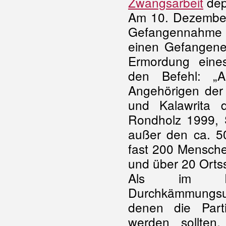
Zwangsarbeit
depo
Am 10. Dezember 
Gefangennahme 
einen Gefangene
Ermordung eine
den Befehl: „
Angehörigen der 
und Kalawrita 
Rondholz 1999, S
außer den ca. 
fast 200 Mensche
und über 20 Orts
Als im Ra
Durchkämmungsu
denen die Par
werden sollten