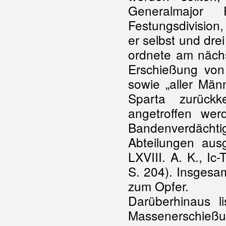
Generalmajor
Festungsdivision,
er selbst und dre
ordnete am näch
Erschießung von
sowie „aller Män
Sparta zurück
angetroffen we
Bandenverdächti
Abteilungen au
LXVIII. A. K., Ic
S. 204). Insgesa
zum Opfer.
Darüberhinaus l
Massenerschieß