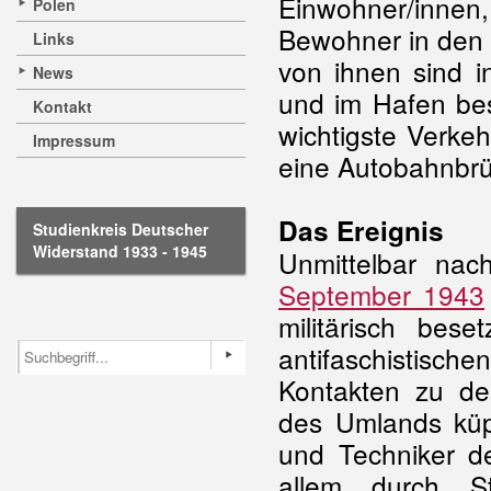
Einwohner/innen,
Polen
Bewohner in den 
Links
von ihnen sind i
News
und im Hafen bes
Kontakt
wichtigste Verke
Impressum
eine Autobahnbrü
Das Ereignis
Studienkreis Deutscher
Widerstand 1933 - 1945
Unmittelbar na
September 1943
militärisch bese
antifaschistisch
Kontakten zu de
des Umlands küpf
und Techniker d
allem durch St