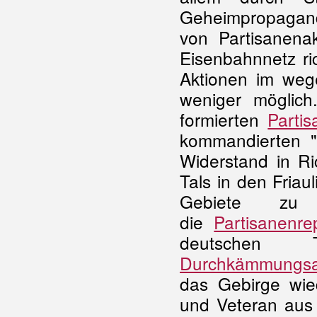
Geheimpropagan
von Partisanenak
Eisenbahnnetz ri
Aktionen im weg
weniger möglich
formierten
Parti
kommandierten "B
Widerstand in Ri
Tals in den Friau
Gebiete zu
die
Partisanenre
deutschen
Durchkämmungsa
das Gebirge wied
und Veteran aus