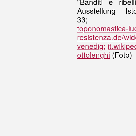
"Banditi e ribel
Ausstellung I
33
toponomastica-luo
resistenza.de/wid
venedig;
it.wikip
ottolenghi
(Foto)