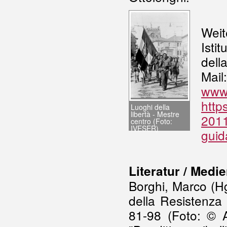
Weit
Isti
dell
Mai
www.
http
Luoghi della
libertà - Mestre
2011
centro (Foto:
IVESER)
guid
Literatur / Medi
Borghi, Marco (Hg)
della Resistenza 
81-98 (Foto: © A