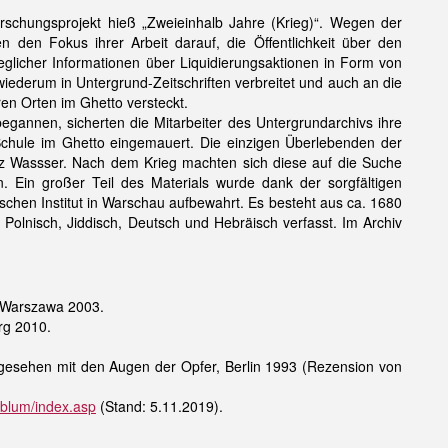
rschungsprojekt hieß „Zweieinhalb Jahre (Krieg)“. Wegen der
n den Fokus ihrer Arbeit darauf, die Öffentlichkeit über den
glicher Informationen über Liquidierungsaktionen in Form von
ederum in Untergrund-Zeitschriften verbreitet und auch an die
en Orten im Ghetto versteckt.
egannen, sicherten die Mitarbeiter des Untergrundarchivs ihre
Schule im Ghetto eingemauert. Die einzigen Überlebenden der
sz Wassser. Nach dem Krieg machten sich diese auf die Suche
 Ein großer Teil des Materials wurde dank der sorgfältigen
ischen Institut in Warschau aufbewahrt. Es besteht aus ca. 1680
Polnisch, Jiddisch, Deutsch und Hebräisch verfasst. Im Archiv
, Warszawa 2003.
rg 2010.
, gesehen mit den Augen der Opfer, Berlin 1993 (Rezension von
lblum/index.asp
(Stand: 5.11.2019).