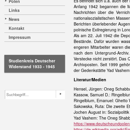
Es befindet sich u.a. auch de
Polen
Anfang 1942 begannen die Mit
Links
Nachrichten über die Vernich
nationalsozialistischen Mass
News
Berichten überlebender Augenz
Kontakt
polnische Exilregierung in Lo
Als am 22. Juli 1942 die Depo
Impressum
Bestände. Dafür wurden wasse
engeren Mitarbeiter waren di
nach dem Untergrund-Archiv.
Verstecke nicht zerstört. Das 
Studienkreis Deutscher
Archivposten. Seit 1999 gehör
Widerstand 1933 - 1945
der Gedenkstätte Yad Vashem 
Literatur/Medien
Hensel, Jürgen: Oneg Schabba
Kassow, Samuel D.: Ringelbl
Ringelblum, Emanuel: Ghetto 
Sakowska, Ruta: Die zweite E
Jochen August in: Sozialpoliti
Yad Vashem: The Oneg Shabba
https://www.deutscheundpolen
https://de.wikipedia.org/wiki