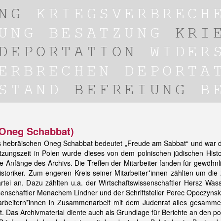
(Oneg Schabbat)
s hebräischen Oneg Schabbat bedeutet „Freude am Sabbat“ und war d
ungszeit in Polen wurde dieses von dem polnischen jüdischen Hist
 Anfänge des Archivs. Die Treffen der Mitarbeiter fanden für gewöhn
istoriker. Zum engeren Kreis seiner Mitarbeiter*innen zählten um di
rtei an. Dazu zählten u.a. der Wirtschaftswissenschaftler Hersz Wass
senschaftler Menachem Lindner und der Schriftsteller Perec Opoczynsk
arbeitern*innen in Zusammenarbeit mit dem Judenrat alles gesammel
. Das Archivmaterial diente auch als Grundlage für Berichte an den po