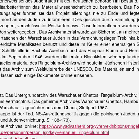
r Briefwechsel des Judenrates mit den deutschen Behörden im Bestand.
arbeiter*innen das Material wissenschaftlich zu bearbeiten. Das Fo
tungslager führten sie das Projekt allerdings nie zu Ende und legte
enmord an den Juden zu informieren. Dies geschah durch Sammlung je
eugen, verschlüsselter Postkarten usw. Diese Informationen wurden wi
ndon weitergegeben. Das Archivmaterial wurde zur Sicherheit an mehrer
rtationen der Warschauer Juden in das Vernichtungslager Treblinka b
rdichte Metallkisten benutzt und diese im Keller einer ehemaligen 
e Schriftstellerin Rachela Auerbach und das Ehepaar Bluma und Her
 Im September 1946 wurden die ersten Blechkisten wiedergefunden.
Quellenmaterial des Ringelblum-Archivs wird heute im Jüdischen Histor
t das Archiv zum Weltkulturerbe der UNESCO. Die Materialien sind in 
lassen sich einige Dokumente online einsehen.
t. Das Untergrundarchiv des Warschauer Ghettos. Ringelblum-Archiv
ums Vermächtnis. Das geheime Archiv des Warschauer Ghettos, Hambu
Warschau. Tagebücher aus dem Chaos, Stuttgart 1967.
tappe ist der Tod. NS-Ausrottungspolitik gegen die polnischen Juden
k und Judenvernichtung, S. 168-173).
t Archives, online:
https://www.yadvashem.org/yv/en/exhibitions/ringe
.de/personen/person_jsp/key=emanuel_ringelblum.html
/Emanuel_Ringelblum