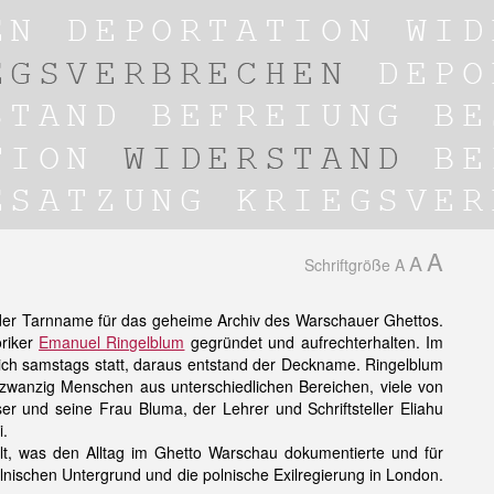
A
A
Schriftgröße
A
er Tarnname für das geheime Archiv des Warschauer Ghettos.
oriker
Emanuel Ringelblum
gegründet und aufrechterhalten. Im
lich samstags statt, daraus entstand der Deckname. Ringelblum
e zwanzig Menschen aus unterschiedlichen Bereichen, viele von
er und seine Frau Bluma, der Lehrer und Schriftsteller Eliahu
i.
t, was den Alltag im Ghetto Warschau dokumentierte und für
lnischen Untergrund und die polnische Exilregierung in London.