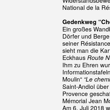
Widerstandsbewe
National de la Ré
Gedenkweg “Che
Ein großes Wandbi
Dörfer und Berge 
seiner Résistanc
sieht man die Kar
Eckhaus
Route N
Ihm zu Ehren wur
Informationstafe
Moulin“
“Le chemi
Saint-Andiol übe
Provence geschaf
Mémorial Jean Mo
Am 6. Juli 2018 