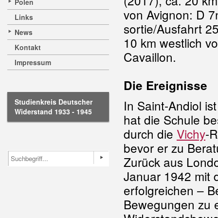
(2017), ca. 20 km
Polen
von Avignon: D 7
Links
sortie/Ausfahrt 2
News
10 km westlich v
Kontakt
Cavaillon.
Impressum
Die Ereignisse
Studienkreis Deutscher
In Saint-Andiol is
Widerstand 1933 - 1945
hat die Schule be
durch die
Vichy
-R
bevor er zu Bera
Zurück aus Londo
Januar 1942 mit 
erfolgreichen – 
Bewegungen zu e