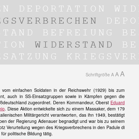
A
A
Schriftgröße
A
te vom einfachen Soldaten in der Reichswehr (1929) bis zum
nt, auch in SS-Einsatzgruppen sowie in Kämpfen gegen die
 Großdeutschland zugeordnet. Deren Kommandeur, Oberst
Eduard
hio
. Diese Aktion entwickelte sich zu einem Massaker, dem 179
alienischen Militärgericht verantworten, das ihn 1949, bestätigt
reiben der Regierung Adenauer begnadigt und war bis zu seinem
rotz Verurteilung wegen des Kriegsverbrechens in den Padule di
ür politische Bildung tätig.