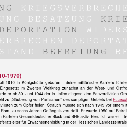
10-1970)
uli 1910 in Königshütte geboren. Seine militärische Karriere führ
ingesetzt im Zweiten Weltkrieg zunächst an der West- und Ostfro
urde er ab 30. Juni 1944 der in Italien eingesetzten Panzerdivision
ehl zu „Säuberung von Partisanen“ des sumpfigen Gebiets bei
Fucecc
ivilisten zum Opfer fielen. Strauch musste sich nach 1945 vor einem it
in Rom, zu sechs Jahren Gefängnis verurteilt. Er wurde 1950 auf Bet
en Parteien Gesamtdeutscher Block und BHE aktiv. Beruflich war er – t
eferatsleiter für Erwachsenenbildung in der Hessischen Landeszentrale f