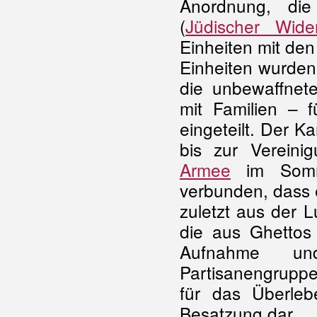
Anordnung, die 
(
Jüdischer Wide
Einheiten mit de
Einheiten wurden
die unbewaffnete
mit Familien – f
eingeteilt. Der K
bis zur Vereini
Armee
im Somme
verbunden, dass 
zuletzt aus der L
die aus Ghettos
Aufnahme und
Partisanengruppen
für das Überleb
Besatzung dar.