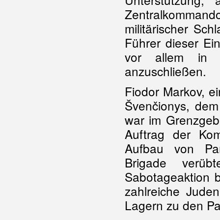
Zentralkomman
militärischer Sc
Führer dieser Ei
vor allem i
anzuschließen.
Fiodor Markov, ei
Švenčionys, dem
war im Grenzgeb
Auftrag der Kom
Aufbau von Par
Brigade verü
Sabotageaktion b
zahlreiche Jude
Lagern zu den Pa