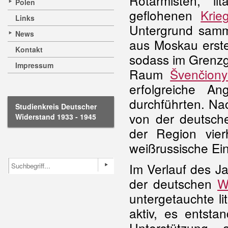
Rotarmisten, l
Polen
geflohenen
Kri
Links
Untergrund samm
News
aus Moskau erste
Kontakt
sodass im Grenzg
Impressum
Raum
Švenčion
erfolgreiche An
durchführten. Na
Studienkreis Deutscher
von der deutsch
Widerstand 1933 - 1945
der Region vier
weißrussische Ei
Im Verlauf des J
der deutschen
W
untergetauchte l
aktiv, es entsta
Unterstützung,