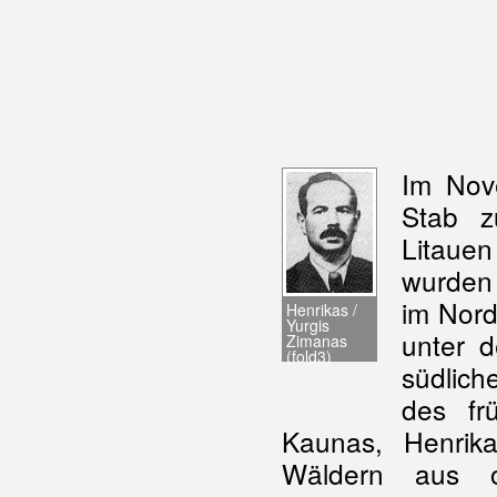
Im Nov
Stab z
Litaue
wurden 
im Nord
Henrikas /
Yurgis
unter 
Zimanas
(fold3)
südlich
des fr
Kaunas, Henrik
Wäldern aus op