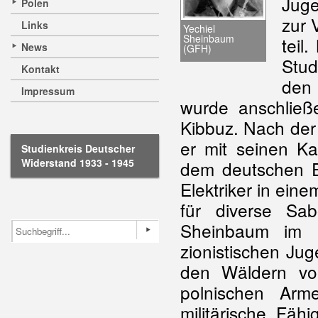
Jug
Polen
zur 
Links
Yechiel
Sheinbaum
teil
News
(GFH)
Stud
Kontakt
den 
Impressum
wurde anschließ
Kibbuz. Nach der
er mit seinen K
Studienkreis Deutscher
Widerstand 1933 - 1945
dem deutschen Ei
Elektriker in ein
für diverse Sab
Sheinbaum im G
zionistischen J
den Wäldern vor
polnischen Arm
militärische Fäh