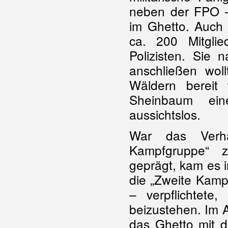
neben der FPO –
im Ghetto. Auch 
ca. 200 Mitglie
Polizisten. Sie 
anschließen wol
Wäldern bereit
Sheinbaum ein
aussichtslos.
War das Verhä
Kampfgruppe“ z
geprägt, kam es 
die „Zweite Kam
– verpflichtet
beizustehen. Im Ap
das Ghetto mit d