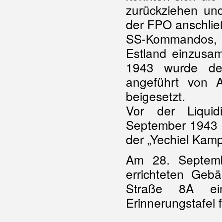
zurückziehen un
der FPO anschließ
SS-Kommandos, d
Estland einzusa
1943 wurde der
angeführt von 
beigesetzt.
Vor der Liqui
September 1943 
der „Yechiel Kamp
Am 28. Septem
errichteten Gebä
Straße 8A ei
Erinnerungstafel