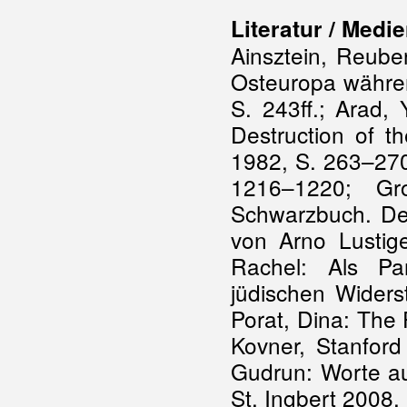
Literatur / Medi
Ainsztein, Reube
Osteuropa währen
S. 243ff.; Arad,
Destruction of t
1982, S. 263–270
1216–1220; Gro
Schwarzbuch. De
von Arno Lustige
Rachel: Als Pa
jüdischen Widerst
Porat, Dina: The 
Kovner, Stanford 
Gudrun: Worte au
St. Ingbert 2008, 