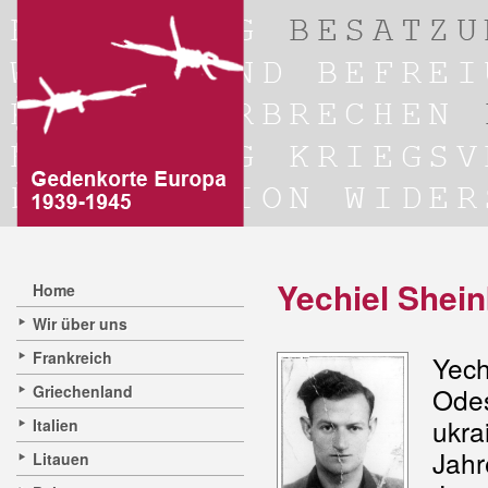
Yechiel Shei
Home
Wir über uns
Frankreich
Ye
Griechenland
Ode
ukra
Italien
Jah
Litauen