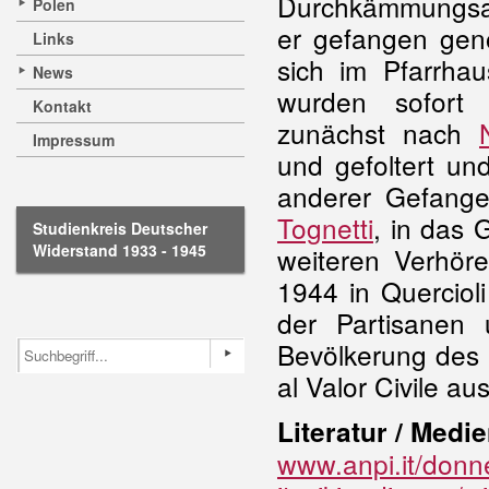
Durchkämmungsak
Polen
er gefangen ge
Links
sich im Pfarrhau
News
wurden sofort 
Kontakt
zunächst nach
Impressum
und gefoltert un
anderer Gefange
Tognetti
, in das 
Studienkreis Deutscher
Widerstand 1933 - 1945
weiteren Verhör
1944 in Querciol
der Partisanen 
Bevölkerung des 
al Valor Civile au
Literatur / Medie
www.anpi.it/donne