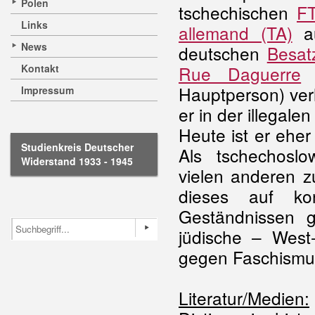
Polen
tschechischen
F
Links
allemand (TA)
au
News
deutschen
Besat
Kontakt
Rue Daguerre
(
Hauptperson) ver
Impressum
er in der illegale
Heute ist er ehe
Studienkreis Deutscher
Als tschechoslo
Widerstand 1933 - 1945
vielen anderen zu
dieses auf ko
Geständnissen 
jüdische – West
gegen Faschismus 
Literatur/Medien: