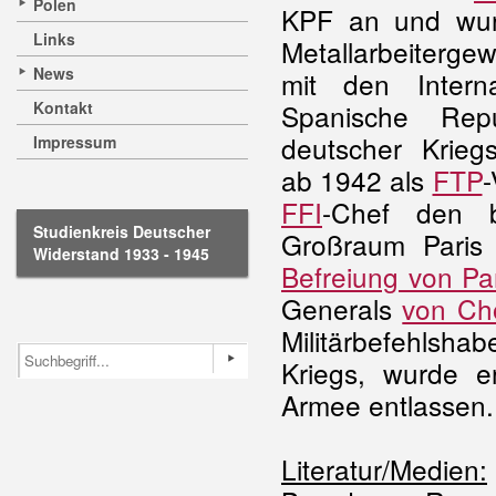
Polen
KPF an und wur
Links
Metallarbeiterg
News
mit den Intern
Kontakt
Spanische Rep
deutscher Kriegs
Impressum
ab 1942 als
FTP
-
FFI
-Chef den b
Studienkreis Deutscher
Großraum Paris 
Widerstand 1933 - 1945
Befreiung von Pa
Generals
von Cho
Militärbefehlsha
Kriegs, wurde e
Armee entlassen.
Literatur/Medien: