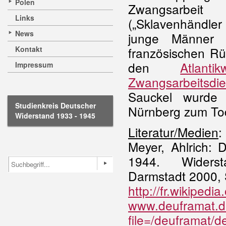
Polen
Zwangsarbeit
Links
(„Sklavenhändle
News
junge Männer z
Kontakt
französischen Rü
den
Atlantik
Impressum
Zwangsarbeitsdie
Sauckel wurde 
Studienkreis Deutscher
Nürnberg zum Tode
Widerstand 1933 - 1945
Literatur/Medien
:
Meyer, Ahlrich: 
1944. Widerst
Darmstadt 2000, S
http://fr.wikipedia
www.deuframat.de
file=/deuframat/