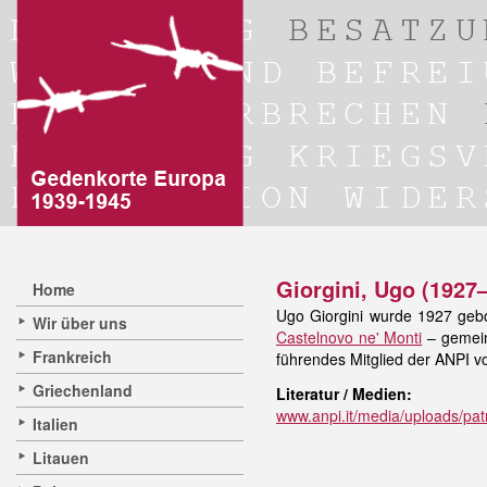
Giorgini, Ugo (1927
Home
Ugo Giorgini wurde 1927 gebo
Wir über uns
Castelnovo ne' Monti
– gemein
Frankreich
führendes Mitglied der ANPI 
Griechenland
Literatur / Medien:
www.anpi.it/media/uploads/pat
Italien
Litauen