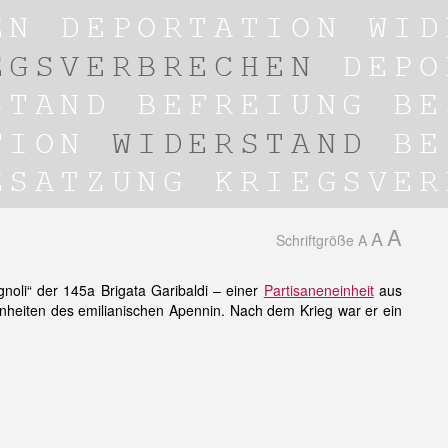
A
A
Schriftgröße
A
oli“ der 145a Brigata Garibaldi – einer
Partisaneneinheit
aus
eiten des emilianischen Apennin. Nach dem Krieg war er ein