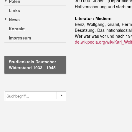
300.000 Juden (Deportation
Polen
Haftverschonung und starb am
Links
Literatur / Medien:
News
Benz, Wolfgang, Graml, Herm
Kontakt
Besatzung. Das nationalsozia
Wer war was vor und nach 194
Impressum
de.wikipedia.org/wiki/Karl_Wo
Studienkreis Deutscher
Widerstand 1933 - 1945