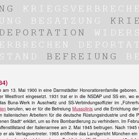
84)
de am 13. Mai 1900 in eine Darmstädter Honoratiorenfamilie geboren.
er Westfront eingesetzt. 1931 trat er in die NSDAP und SS ein, wo e
das Buna-Werk in Auschwitz und SS-Verbindungsoffizier im „Führer
lien
berufen, wo er für die Befreiung
Mussolinis
und die Errichtung de
n italienischen Arbeitern für die deutsche Rüstungsindustrie und die 
fenen Stadt“ erklärt, um so ihre Bombardierung zu verhindern. Im Febr
fenstillstand der Italienarmee am 2. Mai 1945 beitrugen. Nach 1945 w
tete er als Verlagsvertreter. 1965 eröffnete das Landgericht München e