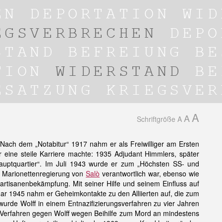
A
A
Schriftgröße
A
 Nach dem „Notabitur“ 1917 nahm er als Freiwilliger am Ersten
r eine steile Karriere machte: 1935 Adjudant Himmlers, später
hauptquartier“. Im Juli 1943 wurde er zum „Höchsten SS- und
r Marionettenregierung von
Salò
verantwortlich war, ebenso wie
Partisanenbekämpfung. Mit seiner Hilfe und seinem Einfluss auf
uar 1945 nahm er Geheimkontakte zu den Alliierten auf, die zum
urde Wolff in einem Entnazifizierungsverfahren zu vier Jahren
in Verfahren gegen Wolff wegen Beihilfe zum Mord an mindestens