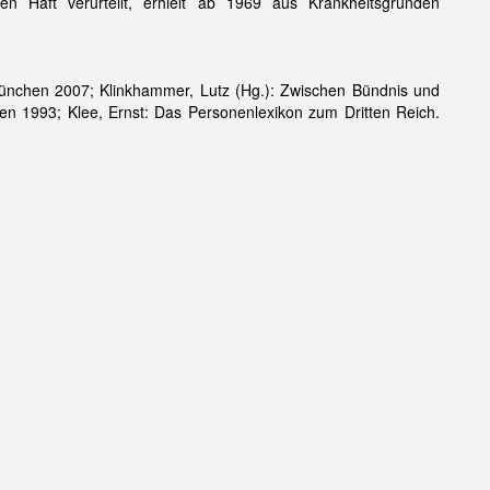
n Haft verurteilt, erhielt ab 1969 aus Krankheitsgründen
ünchen 2007; Klinkhammer, Lutz (Hg.): Zwischen Bündnis und
en 1993; Klee, Ernst: Das Personenlexikon zum Dritten Reich.