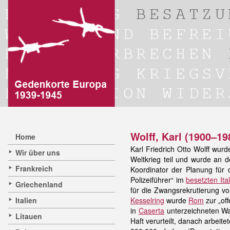
Wolff, Karl (1900–19
Home
Karl Friedrich Otto Wolff wur
Wir über uns
Weltkrieg teil und wurde an d
Frankreich
Koordinator der Planung für 
Polizeiführer“ im
besetzten Ita
Griechenland
für die Zwangsrekrutierung vo
Italien
Kesselring
wurde
Rom
zur „of
in
Caserta
unterzeichneten Waf
Litauen
Haft verurteilt, danach arbei