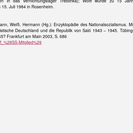
en in das Vernichtungslager Treblinka); Wolff wurde zu 15 Jahre
 15. Juli 1984 in Rosenheim.
ann, Weiß, Hermann (Hg.): Enzyklopädie des Nationalsozialismus. M
listische Deutschland und die Republik von Saló 1943 – 1945. Tübing
5? Frankfurt am Main 2003, S. 686
lff_%28SS-Mitglied%29