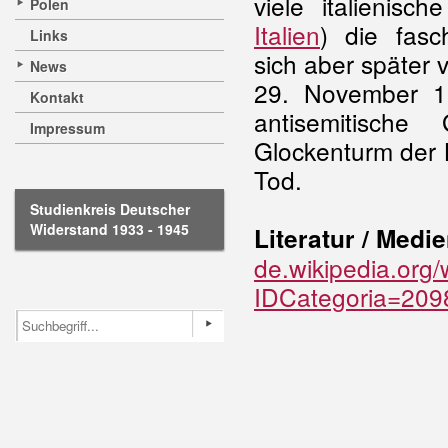
viele italienisc
Polen
Italien
) die fasc
Links
sich aber später 
News
29. November 19
Kontakt
antisemitisch
Impressum
Glockenturm der 
Tod.
Studienkreis Deutscher
Widerstand 1933 - 1945
Literatur / Medi
de.wikipedia.org/
IDCategoria=209