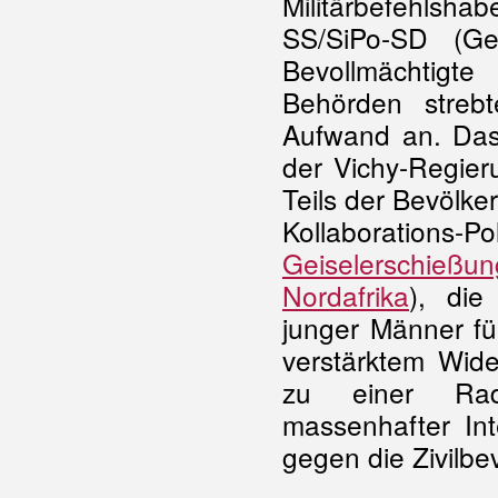
Militärbefehlsh
SS/SiPo-SD (Ge
Bevollmächtigt
Behörden strebt
Aufwand an. Das 
der Vichy-Regier
Teils der Bevölk
Kollaborations
-Po
Geiselerschießu
Nordafrika
), die
junger Männer fü
verstärktem Wide
zu einer Radi
massenhafter
In
gegen die Zivilb