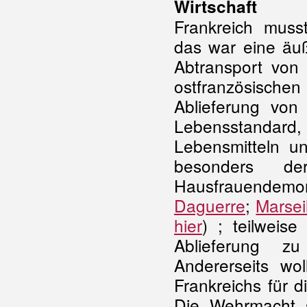
Wirtschaft
Frankreich muss
das war eine äuß
Abtransport von
ostfranzösische
Ablieferung von
Lebensstandard,
Lebensmitteln u
besonders de
Hausfrauendemon
Daguerre
;
Marsei
hier
) ; teilweis
Ablieferung z
Andererseits wol
Frankreichs für 
Die Wehrmacht s