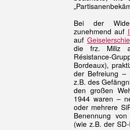
„Partisanenbekäm
Bei der Wider
zunehmend auf
auf
Geiselerschi
die frz. Miliz 
Résistance-Gru
Bordeaux), prakti
der Befreiung –
z.B. des Gefängn
den großen Weh
1944 waren – ne
oder mehrere SiP
Benennung von 
(wie z.B. der SD