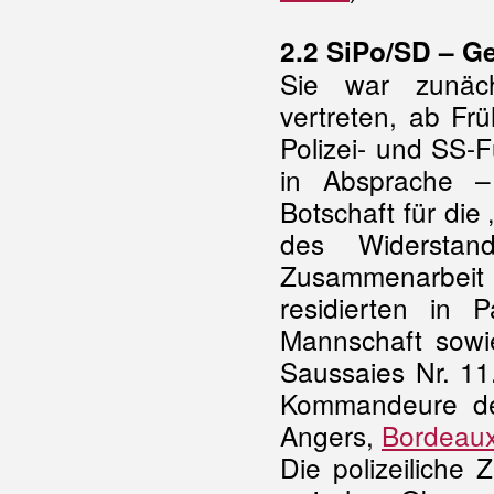
2.2 SiPo/SD – G
Sie war zunäch
vertreten, ab Fr
Polizei- und SS-
in Absprache 
Botschaft für die
des Widerst
Zusammenarbeit m
residierten in
Mannschaft sowie
Saussaies Nr. 11
Kommandeure der 
Angers,
Bordeau
Die polizeilich