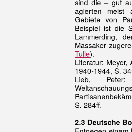
sind die – gut a
agierten meist
Gebiete von Par
Beispiel ist die
Lammerding, de
Massaker zugere
Tulle
).
Literatur: Meyer,
1940-1944, S. 34ff
Lieb, Peter
Weltanscha
Partisanenbekäm
S. 284ff.
2.3 Deutsche Bo
Entgegen einem l