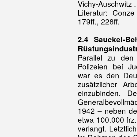
Vichy-Auschwitz ..
Literatur: Conz
179ff., 228ff.
2.4 Sauckel-Be
Rüstungsindustr
Parallel zu den
Polizeien bei J
war es den Deut
zusätzlicher Arb
einzubinden. D
Generalbevollmäc
1942 – neben den
etwa 100.000 frz. 
verlangt. Letztl