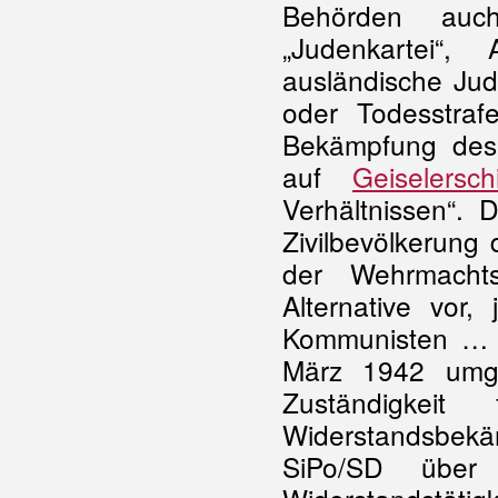
Behörden auch
„Judenkartei“
ausländische Ju
oder Todesstraf
Bekämpfung des
auf
Geiselersc
Verhältnissen“.
Zivilbevölkerung 
der Wehrmachts
Alternative vor
Kommunisten … i
März 1942 umge
Zuständigkeit
Widerstandsbe
SiPo/SD über