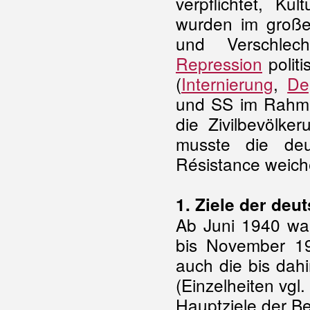
verpflichtet, Ku
wurden im große
und Verschlec
Repression
polit
(
Internierung
,
De
und SS im Rahme
die Zivilbevölke
musste die deu
Résistance weich
1. Ziele der deu
Ab Juni 1940 war
bis November 1
auch die bis da
(Einzelheiten vgl.
Hauptziele der B