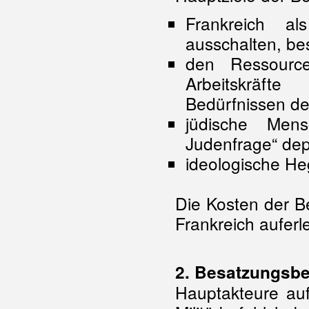
Frankreich al
ausschalten, bes
den Ressourc
Arbeitskräf
Bedürfnissen d
jüdische Men
Judenfrage“ dep
ideologische He
Die Kosten der B
Frankreich auferle
2. Besatzungsb
Hauptakteure au