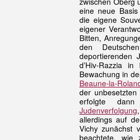
zwischen Oberg u
eine neue Basis
die eigene Souver
eigener Verantwo
Bitten, Anregun
den Deutsche
deportierenden 
d’Hiv-Razzia in 
Bewachung in den
Beaune-la-Rolan
der unbesetzten 
erfolgte dann
Judenverfolgung
allerdings auf d
Vichy zunächst 
beachtete, wie