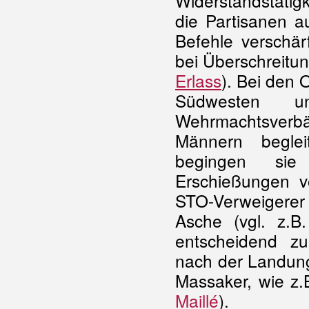
Widerstandstätig
die Partisanen a
Befehle verschär
bei Überschreitun
Erlass
). Bei den 
Südwesten u
Wehrmachtsverbä
Männern beglei
begingen sie 
Erschießungen v
S
T
O
-Verweigerer
Asche (vgl. z.
entscheidend z
nach der Landung
Massaker, wie z.
Maillé
).