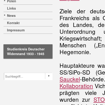
Polen
Links
Ziele der deut
News
Frankreichs als
Kontakt
des Landes, der
Unterordnung 
Impressum
Kriegswirtschaf
Menschen („End
Studienkreis Deutscher
Hegemonie.
Widerstand 1933 - 1945
Hauptakteure wa
SS/SiPo-SD (Ge
Sauckel
-Behörd
Kollaboration
Vich
prägten viele 
wurden zur
STO