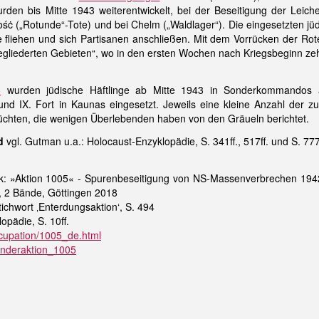
den bis Mitte 1943 weiterentwickelt, bei der Beseitigung der Leiche
śċ („Rotunde“-Tote) und bei Chelm („Waldlager“). Die eingesetzten j
nge fliehen und sich Partisanen anschließen. Mit dem Vorrücken d
ngegliederten Gebieten“, wo in den ersten Wochen nach Kriegsbeginn 
n
wurden jüdische Häftlinge ab Mitte 1943 in Sonderkommandos
nd IX. Fort in Kaunas eingesetzt. Jeweils eine kleine Anzahl der z
üchten, die wenigen Überlebenden haben von den Gräueln berichtet.
d
vgl. Gutman u.a.: Holocaust-Enzyklopädie, S. 341ff., 517ff. und S. 
ick: »Aktion 1005« - Spurenbeseitigung von NS-Massenverbrechen 1
 2 Bände, Göttingen 2018
ichwort ‚Enterdungsaktion‘, S. 494
pädie, S. 10ff.
cupation/1005_de.html
Sonderaktion_1005