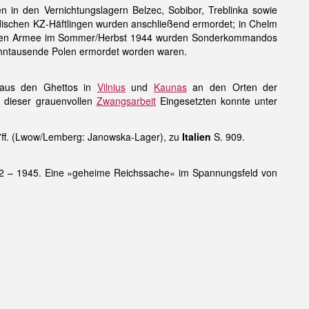
n in den Vernichtungslagern Belzec, Sobibor, Treblinka sowie
üdischen KZ-Häftlingen wurden anschließend ermordet; in Chelm
er Roten Armee im Sommer/Herbst 1944 wurden Sonderkommandos
zehntausende Polen ermordet worden waren.
 aus den Ghettos in
Vilnius
und
Kaunas
an den Orten der
u dieser grauenvollen
Zwangsarbeit
Eingesetzten konnte unter
777ff. (Lwow/Lemberg: Janowska-Lager), zu
Italien
S. 909.
942 – 1945. Eine »geheime Reichssache« im Spannungsfeld von