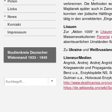
Polen
verbrennen. Die Methoden wur
Majdanek später auch in Zamo
Links
konnten vier jüdische Häftli
News
tätig in den annektierten „Ei
Kontakt
Litauen
Zur „Aktion 1005“ in
Litaue
Impressum
Massenexekutionen
Paneriai
u
abenteuerlichen Umständen fl
Zu
Ukraine
und
Weißrusslan
Studienkreis Deutscher
Widerstand 1933 - 1945
Literatur/Medien
Angrick, Andrej: Andrej Angr
Kriegswende und Propaganda,
Benz u.a., Enzyklopädie NS, St
Gutman u.a., Holocaust-Enzyklo
http://www.deathcamps.org/oc
https://de.wikipedia.org/wiki/