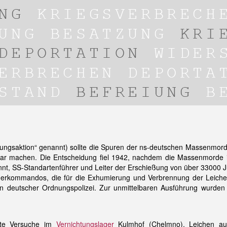
dungsaktion“ genannt) sollte die Spuren der ns-deutschen Massenmor
ar machen. Die Entscheidung fiel 1942, nachdem die Massenmorde in
nt, SS-Standartenführer und Leiter der Erschießung von über 33000 J
derkommandos, die für die Exhumierung und Verbrennung der Leiche
von deutscher Ordnungspolizei. Zur unmittelbaren Ausführung wurden 
ste Versuche im
Vernichtungslager
Kulmhof (Chelmno), Leichen auf