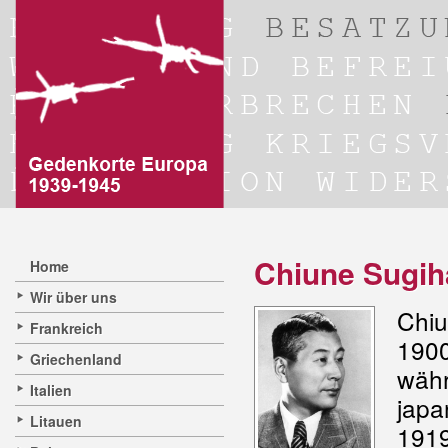
Chiune Sugih
Home
Wir über uns
Chiu
Frankreich
1900
Griechenland
währ
Italien
japa
Litauen
1919