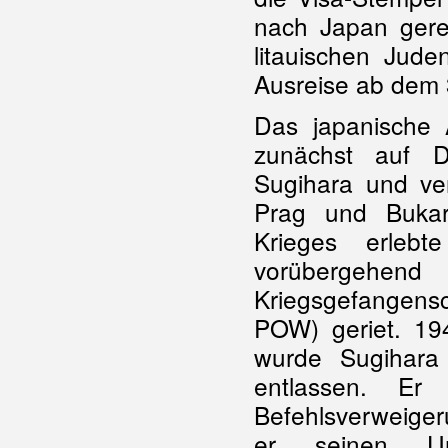
nach Japan geret
litauischen Jude
Ausreise ab dem 
Das japanische 
zunächst auf D
Sugihara und ve
Prag und Buka
Krieges erlebt
vorübergeh
Kriegsgefangen
POW) geriet. 19
wurde Sugihara
entlassen. Er
Befehlsverweiger
er seinen Unt