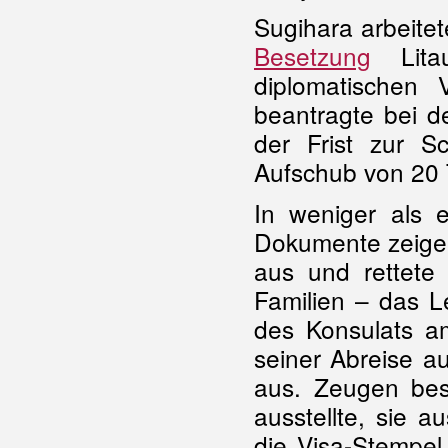
Sugihara arbeite
Besetzung
Litau
diplomatischen 
beantragte bei d
der Frist zur 
Aufschub von 20
In weniger als e
Dokumente zeigen
aus und rettete
Familien – das L
des Konsulats am
seiner Abreise a
aus. Zeugen best
ausstellte, sie 
die Visa-Stempel