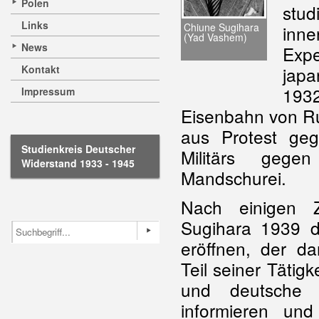
Polen
stu
Links
Chiune Sugihara
inne
(Yad Vashem)
News
Expe
Kontakt
japa
193
Impressum
Eisenbahn von Ru
aus Protest geg
Studienkreis Deutscher
Militärs gegen
Widerstand 1933 - 1945
Mandschurei.
Nach einigen Z
Sugihara 1939 d
eröffnen, der da
Teil seiner Tätig
und deutsche 
informieren und