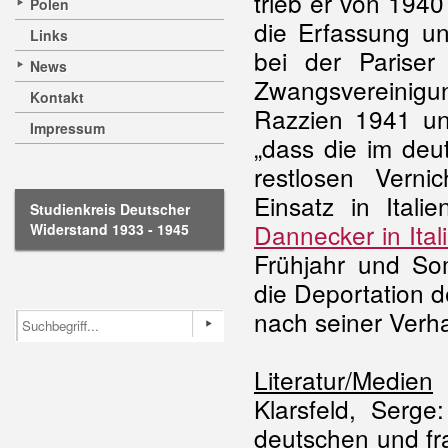
trieb er von 1940
Polen
die Erfassung 
Links
bei der Pariser
News
Zwangsvereinigu
Kontakt
Razzien 1941 und
Impressum
„dass die im deu
restlosen Vern
Einsatz in Italie
Studienkreis Deutscher
Dannecker in Ital
Widerstand 1933 - 1945
Frühjahr und So
die Deportation 
nach seiner Verh
Literatur/Medien
Klarsfeld, Serg
deutschen und fr