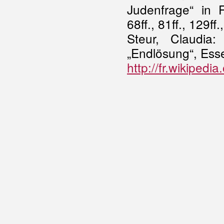
Judenfrage“ in F
68ff., 81ff., 129ff.
Steur, Claudia
„Endlösung“, Ess
http://fr.wikiped