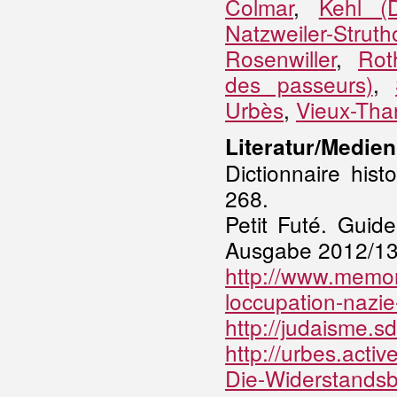
Colmar
,
Kehl (
Natzweiler-Struth
Rosenwiller
,
Rot
des passeurs)
,
Urbès
,
Vieux-Tha
Literatur/Medien
Dictionnaire his
268.
Petit Futé. Guid
Ausgabe 2012/13,
http://www.memore
loccupation-nazie
http://judaisme.s
http://urbes.acti
Die-Widerstands