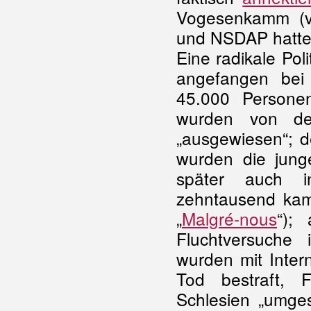
Vogesenkamm (
und NSDAP hatte
Eine radikale Pol
angefangen bei
45.000 Persone
wurden von de
„ausgewiesen“; d
wurden die jun
später auch
zehntausend ka
„
Malgré-nous
“);
Fluchtversuche
wurden mit Inte
Tod bestraft, F
Schlesien „umges