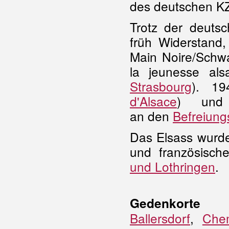
des deutschen 
Trotz der deutsc
früh Widerstand
Main Noire/Schw
la jeunesse al
Strasbourg
). 1
d'Alsace
) und 
an den
Befreiun
Das Elsass wurde
und französisch
und Lothringen
.
Gedenkorte
Ballersdorf
,
Che