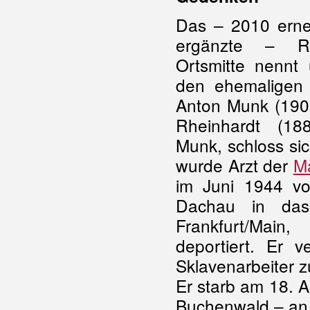
Das – 2010 ern
ergänzte – Ré
Ortsmitte nennt 
den ehemaligen W
Anton Munk (190
Rheinhardt (18
Munk, schloss si
wurde Arzt der
M
im Juni 1944 v
Dachau in das
Frankfurt/Mai
deportiert. Er 
Sklavenarbeiter z
Er starb am 18. 
Buchenwald – an