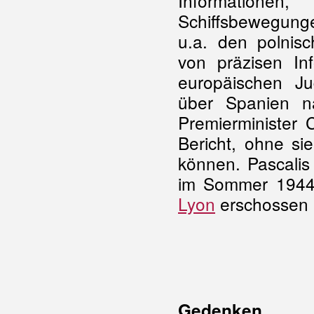
Information
Schiffsbewegunge
u.a. den polnis
von präzisen I
europäischen J
über Spanien na
Premierminister 
Bericht, ohne si
können. Pascalis
im Sommer 1944 
Lyon
erschossen 
Gedenken