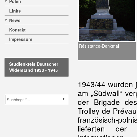
Polen
Links
News
Kontakt
Impressum
Résistance-Denkmal
Studienkreis Deutscher
Widerstand 1933 - 1945
1943/44 wurden 
am „Südwall“ verp
der Brigade de
Trolley de Prévau
französisch-poln
lieferten der