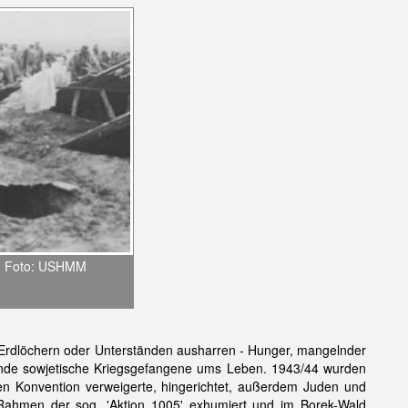
r; Foto: USHMM
n Erdlöchern oder Unterständen ausharren - Hunger, mangelnder
ende sowjetische Kriegsgefangene ums Leben. 1943/44 wurden
en Konvention verweigerte, hingerichtet, außerdem Juden und
ahmen der sog. 'Aktion 1005' exhumiert und im Borek-Wald