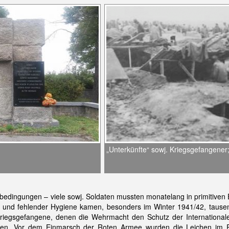
„Unterkünfte“ sowj. Kriegsgefangene
sbedingungen – viele sowj. Soldaten mussten monatelang in primitive
en und fehlender Hygiene kamen, besonders im Winter 1941/42, taus
 Kriegsgefangene, denen die Wehrmacht den Schutz der International
ten. Vor dem Einmarsch der Roten Armee wurden die Leichen im R