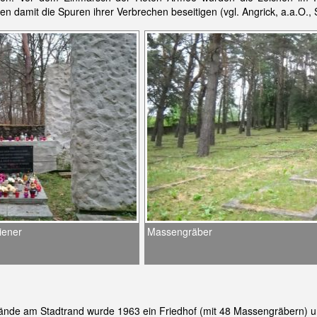
n damit die Spuren ihrer Verbrechen beseitigen (vgl. Angrick, a.a.O., S.
iener
Massengräber
nde am Stadtrand wurde 1963 ein Friedhof (mit 48 Massengräbern) un