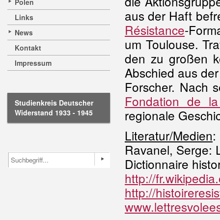
die Aktionsgruppe
Polen
aus der Haft befr
Links
Résistance
-Forma
News
um Toulouse. Tr
Kontakt
den zu großen k
Impressum
Abschied aus der
Forscher. Nach s
Fondation de la
Studienkreis Deutscher
regionale Geschi
Widerstand 1933 - 1945
Literatur/Medien
:
Ravanel, Serge: L
Dictionnaire histo
http://fr.wikipedi
http://histoireres
www.lettresvolees