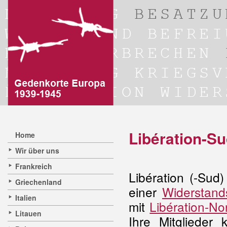
Libération-S
Home
Wir über uns
Frankreich
Libération (-Sud
Griechenland
einer
Widerstan
Italien
mit
Libération-No
Litauen
Ihre Mitgliede