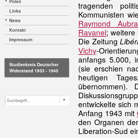
Polen
tragenden politi
Links
Kommunisten wi
News
Raymond Aubra
Kontakt
Ravanel
; weiter
Die Zeitung
Libér
Impressum
Vichy
-Orientieru
anfangs 5.000, 
Studienkreis Deutscher
(sie erschien n
Widerstand 1933 - 1945
heutigen Tage
übernommen). D
Diskussionsg
entwickelte sich m
Anfang 1943 mit
den Organen der 
Liberation-Sud ei