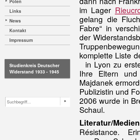
dann nach Frankr
Polen
im Lager
Rieucr
Links
gelang die Fluc
News
Fabre“ in versch
Kontakt
der Widerstandsb
Impressum
Truppenbewegun
komplette Liste d
in Lyon zu erste
Studienkreis Deutscher
Ihre Eltern un
Widerstand 1933 - 1945
Majdanek ermorde
Publizistin und Fo
2006 wurde in Br
Schaul.
Literatur/Medien
Résistance. Eri