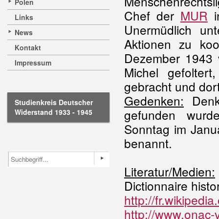
Menschenrechtsli
Polen
Chef der
MUR
i
Links
Unermüdlich un
News
Aktionen zu ko
Kontakt
Dezember 1943 v
Impressum
Michel gefolte
gebracht und dort
Gedenken:
Denkm
Studienkreis Deutscher
gefunden wurd
Widerstand 1933 - 1945
Sonntag im Janua
benannt.
Literatur/Medien:
Dictionnaire histo
http://fr.wikipe
http://www.onac-vg