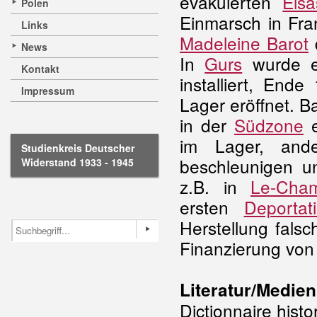
evakuierten
Elsä
Polen
Einmarsch in Fra
Links
Madeleine Barot
News
In
Gurs
wurde e
Kontakt
installiert, End
Impressum
Lager eröffnet. Ba
in der
Südzone
e
im Lager, ande
Studienkreis Deutscher
beschleunigen u
Widerstand 1933 - 1945
z.B. in
Le-Cham
ersten
Deportat
Herstellung fals
Finanzierung von
Literatur/Medien
Dictionnaire hist