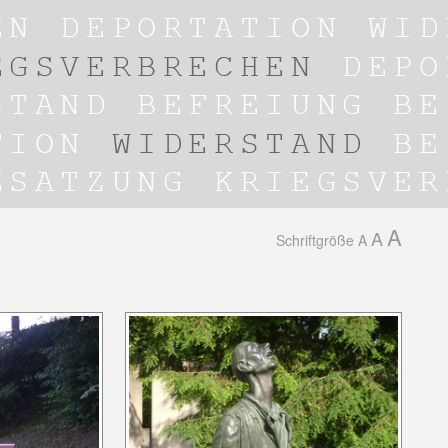
A
A
Schriftgröße
A