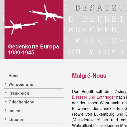
Malgré-Nous
Home
Wir über uns
Der Begriff soll den Zwies
Frankreich
Elsässer und Lothringer
nach E
Griechenland
der deutschen Wehrmacht erk
Einwohner der
annektierten 
Italien
(sowie von Luxemburg und E
Litauen
„Volksdeutsche“ an und ve
Wehrpflicht für alle jungen M