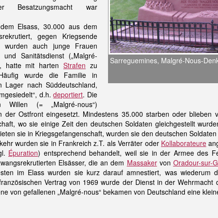
er Besatzungsmacht war
 dem Elsass, 30.000 aus dem
rekrutiert, gegen Kriegsende
s wurden auch junge Frauen
und Sanitätsdienst („Malgré-
Sarreguemines, Malgré-Nous-Den
e, hatte mit harten
Strafen
zu
Häufig wurde die Familie in
 Lager nach Süddeutschland,
mgesiedelt“, d.h.
deportiert
. Die
 Willen (= „Malgré-nous“)
 der Ostfront eingesetzt. Mindestens 35.000 starben oder blieben ve
haft, wo sie einige Zeit den deutschen Soldaten gleichgestellt wurd
rieten sie in Kriegsgefangenschaft, wurden sie den deutschen Soldaten g
ehr wurden sie in Frankreich z.T. als Verräter oder
Kollaborateure
ang
gl.
Épuration
) entsprechend behandelt, weil sie in der Armee des F
zwangsrekrutierten Elsässer, die an dem
Massaker
von
Oradour-sur-G
otesten im Elass wurden sie kurz darauf amnestiert, was wiederum
französischen Vertrag von 1969 wurde der Dienst in der Wehrmacht de
ene von gefallenen „Malgré-nous“ bekamen von Deutschland eine klein