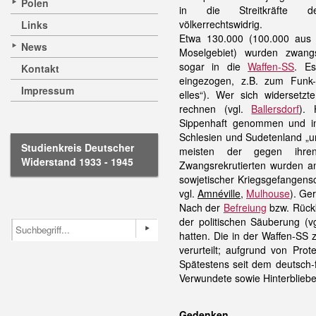
Polen
in die Streitkräfte d
völkerrechtswidrig.
Links
Etwa 130.000 (100.000 aus
News
Moselgebiet) wurden zwangs
sogar in die
Waffen-SS
. E
Kontakt
eingezogen, z.B. zum Funk- 
Impressum
elles“). Wer sich widersetzt
rechnen (vgl.
Ballersdorf
). 
Sippenhaft genommen und in
Schlesien und Sudetenland „u
Studienkreis Deutscher
meisten der gegen ihren
Widerstand 1933 - 1945
Zwangsrekrutierten wurden an
sowjetischer Kriegsgefangensc
vgl.
Amnéville
,
Mulhouse
). Ge
Nach der
Befreiung
bzw. Rückk
der politischen Säuberung (v
hatten. Die in der Waffen-SS 
verurteilt; aufgrund von Pr
Spätestens seit dem deutsch-
Verwundete sowie Hinterblieb
Gedenken