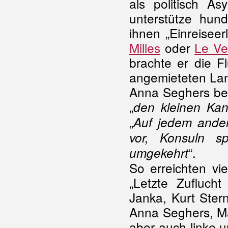
als politisch As
unterstütze hund
ihnen „Einreiseer
Milles
oder
Le Ve
brachte er die F
angemieteten Lan
Anna Seghers bes
„
den kleinen Kan
„
Auf jedem ander
vor, Konsuln s
“.
umgekehrt
So erreichten vie
„Letzte Zufluch
Janka, Kurt Stern
Anna Seghers, Ma
aber auch linke 