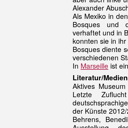
Alexander Abusch
Als Mexiko in de
Bosques und di
verhaftet und in 
konnten sie in ih
Bosques diente s
verschiedenen Sta
In
Marseille
ist ei
Literatur/Medien
Aktives Museum 
Letzte Zufluc
deutschsprachige
der Künste 2012
Behrens, Benedik
Ausstellung d