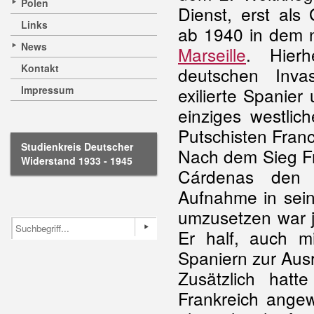
Polen
Dienst, erst als
Links
ab 1940 in dem n
News
Marseille
. Hier
Kontakt
deutschen Invas
Impressum
exilierte Spanier
einziges westli
Putschisten Franc
Studienkreis Deutscher
Nach dem Sieg Fr
Widerstand 1933 - 1945
Cárdenas den r
Aufnahme in sein
umzusetzen war j
Er half, auch mi
Spaniern zur Aus
Zusätzlich hatt
Frankreich angew