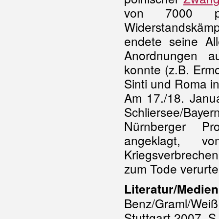
von 7000 pot
Widerstandskämp
endete seine All
Anordnungen au
konnte (z.B. Erm
Sinti und Roma in
Am 17./18. Janua
Schliersee/Bayer
Nürnberger Pr
angeklagt, vo
Kriegsverbreche
zum Tode verurtei
Literatur/Medien
Benz/Graml/Weiß 
Stuttgart 2007, S.