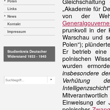
Gleichschaltung
Polen
„Akademie für De
Links
von der Wehr
News
Generalgouvern
Kontakt
prunkvoll in der
Impressum
Warschau und sei
Polen“); plündert
Er betrieb eine „
Studienkreis Deutscher
Widerstand 1933 - 1945
polnischen Wiss
wurden ermorde
insbesondere de
Verhütung d
Intelligenzschicht
Mitverantwortlic
Einweisung der
polnischer
Zwangs