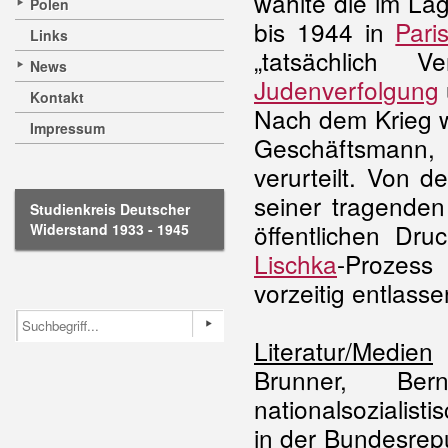
wählte die im La
Polen
bis 1944 in
Pari
Links
„tatsächlich V
News
Judenverfolgung
Kontakt
Nach dem Krieg w
Impressum
Geschäftsmann,
verurteilt. Von 
seiner tragenden
Studienkreis Deutscher
öffentlichen Dru
Widerstand 1933 - 1945
Lischka
-Prozess
vorzeitig entlasse
Literatur/Medien
Brunner, Ber
nationalsozialist
in der Bundesrep