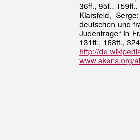
36ff., 95f., 159ff.,
Klarsfeld, Serg
deutschen und fr
Judenfrage“ in Fra
131ff., 168ff., 324
http://de.wikiped
www.akens.org/ak