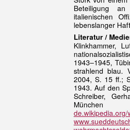
Beteiligung a
italienischen O
lebenslanger Haft 
Literatur / Medie
Klinkhammer, L
nationalsozialis
1943–1945, Tübin
strahlend blau.
2004, S. 15 ff.;
1943. Auf den Sp
Schreiber, Gerh
Münche
de.wikipedia.org
www.sueddeutsche.
wehrmachtssoldat