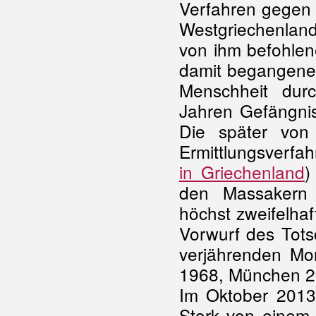
Verfahren gegen
Westgriechenlan
von ihm befohlene
damit begangene
Menschheit durc
Jahren Gefängnis
Die später von 
Ermittlungsverfa
in Griechenland
)
den Massakern b
höchst zweifelha
Vorwurf des Tots
verjährenden Mor
1968, München 2
Im Oktober 2013
Stork von einem i