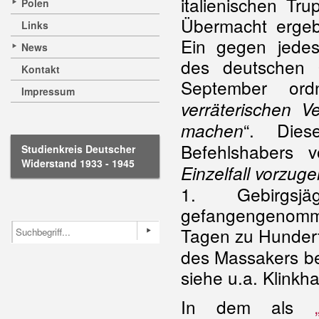
italienischen Tr
Polen
Übermacht ergeb
Links
Ein gegen jedes
News
des deutschen
Kontakt
September ord
Impressum
verräterischen V
“. Dies
machen
Befehlshabers v
Studienkreis Deutscher
Widerstand 1933 - 1945
Einzelfall vorzug
1. Gebirgsjä
gefangengenommen
Tagen zu Hunder
des Massakers be
siehe u.a. Klinkha
In dem als