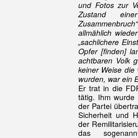
und Fotos zur Ve
Zustand eine
Zusammenbruch“; 
allmählich wied
„sachlichere Eins
Opfer [finden] l
achtbaren Volk g
keiner Weise die 
wurden, war ein B
Er trat in die FD
tätig. Ihm wurde
der Partei übertr
Sicherheit und 
der Remilitarisi
das sogenan