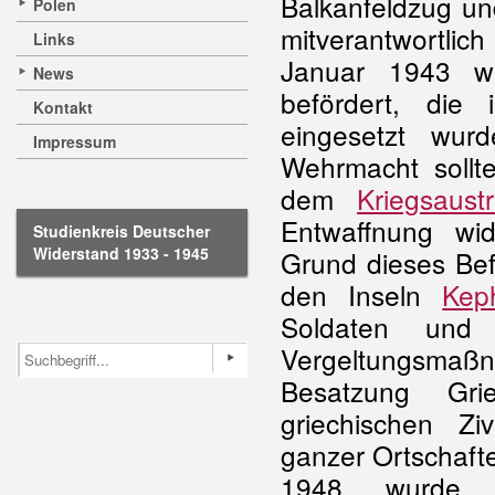
Balkanfeldzug un
Polen
mitverantwortlic
Links
Januar 1943 w
News
befördert, di
Kontakt
eingesetzt wu
Impressum
Wehrmacht sollt
dem
Kriegsaustri
Entwaffnung wid
Studienkreis Deutscher
Widerstand 1933 - 1945
Grund dieses Bef
den Inseln
Kep
Soldaten und
Vergeltungsmaß
Besatzung Gri
griechischen Zi
ganzer Ortschaft
1948 wurde 