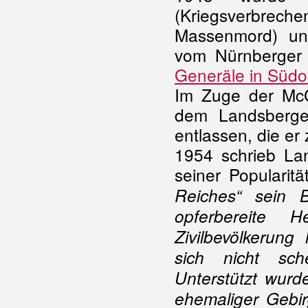
(Kriegsverbreche
Massenmord) und
vom Nürnberger U
Generäle in Südo
Im Zuge der McC
dem Landsberger
entlassen, die er 
1954 schrieb La
seiner Popularitä
Reiches“ sein 
opferbereite 
Zivilbevölkerung
sich nicht sch
Unterstützt wurde
ehemaliger Gebir