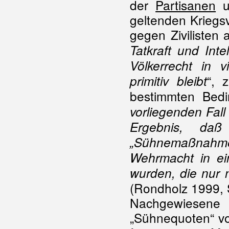
der
Partisanen
u
geltenden Kriegs
gegen Zivilisten a
Tatkraft und Int
Völkerrecht in 
“, 
primitiv bleibt
bestimmten Bedi
vorliegenden Fall
Ergebnis, daß
„Sühnemaßnahmen
Wehrmacht in e
wurden, die nur 
(Rondholz 1999, 
Nachgewiesene
„Sühnequoten“ vo