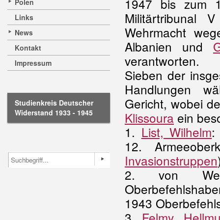
1947 bis zum 1
Polen
Militärtribunal
Links
Wehrmacht wege
News
Albanien und
G
Kontakt
verantworten.
Impressum
Sieben der insge
Handlungen w
Gericht, wobei 
Studienkreis Deutscher
Widerstand 1933 - 1945
Klissoura
ein bes
1.
List, Wilhelm
:
12. Armeeober
Invasionstruppen
2. von Weichs
Oberbefehlshaber
1943 Oberbefehl
3.
Felmy, Hellmu