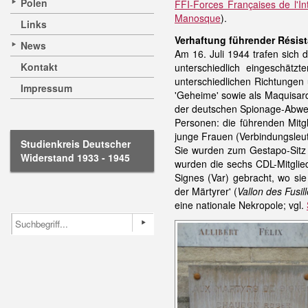
Polen
FFI-Forces Françaises de l'Int
Manosque
).
Links
Verhaftung führender Résis
News
Am 16. Juli 1944 trafen sich 
Kontakt
unterschiedlich eingeschät
unterschiedlichen Richtungen
Impressum
'Geheime' sowie als Maquisar
der deutschen Spionage-Abwehr
Personen: die führenden Mitg
junge Frauen (Verbindungsleut
Studienkreis Deutscher
Sie wurden zum Gestapo-Sit
Widerstand 1933 - 1945
wurden die sechs CDL-Mitgli
Signes (Var) gebracht, wo si
der Märtyrer' (
Vallon des Fusil
eine nationale Nekropole; vgl.