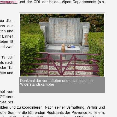
ewegungen
und der CDL der beiden Alpen-Departements (s.a.
er die -
men aus
aten und
r Einheit
teten 18
und zwei
19. Juli
nts nach
der 'Tal
ätte und
Denkmal der verhafteten und erschossenen
Widerstandskämpfer
hef von
ffiziers
1944 per
ilden und zu koordinieren. Nach seiner Verhaftung, Verhör und
hohe Summe die führenden Résistants der Provence zu liefern.