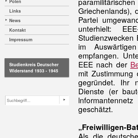
paramilitärisc
Polen
Griechenlands), 
Links
Partei umgewand
News
unterhielt: 
Kontakt
Studienzwecken B
Impressum
im Auswärtige
empfangen. Unt
EEE nach der
Be
Studienkreis Deutscher
Widerstand 1933 - 1945
mit Zustimmung 
gegründet. Ihr
Dienste (er bau
lnformantennet
geschätzt.
„Freiwilligen-Bat
Als die deutsch