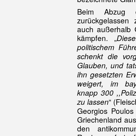
Beim Abzug d
zurückgelassen 
auch außerhalb 
kämpfen. „
Diese
politischem Führ
schenkt die vorg
Glauben, und tatsä
ihn gesetzten Er
weigert, im bay
knapp 300 ,,Poli
“ (Fleis
zu lassen
Georgios Poulo
Griechenland ausg
den antikommu