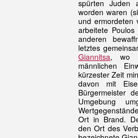
spürten Juden au
worden waren (s
und ermordeten v
arbeitete Poulos
anderen bewaffn
letztes gemeinsa
Giannitsa
, wo a
männlichen Ein
kürzester Zeit m
davon mit Eise
Bürgermeister d
Umgebung umg
Wertgegenstände
Ort in Brand. D
den Ort des Ver
bezeichnete Gianni