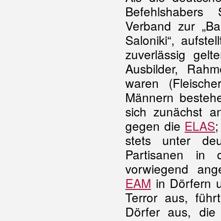
Befehlshabers 
Verband zur „Ban
Saloniki“, aufst
zuverlässig gel
Ausbilder, Rahm
waren (Fleisch
Männern bestehend
sich zunächst 
gegen die
ELAS
;
stets unter de
Partisanen in 
vorwiegend ange
EAM
in Dörfern 
Terror aus, führ
Dörfer aus, die