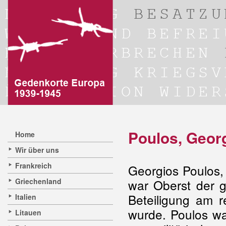
Poulos, Geor
Home
Wir über uns
Frankreich
Georgios Poulos,
Griechenland
war Oberst der g
Beteiligung am r
Italien
wurde. Poulos war
Litauen