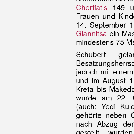
Chortiatis
149 un
Frauen und Kind
14. September 1
Giannitsa
ein Mas
mindestens 75 M
Schubert ge
Besatzungsherr
jedoch mit einem
und im August 
Kreta bis Makedo
wurde am 22. O
(auch: Yedi Kule
gehörte neben G
nach Abzug der
gestellt wurd