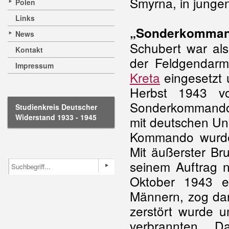
Smyrna, in jung
Polen
Links
„Sonderkommando
News
Schubert war als
Kontakt
der Feldgendar
Impressum
Kreta
eingesetzt
Herbst 1943 vo
Sonderkommando 
Studienkreis Deutscher
Widerstand 1933 - 1945
mit deutschen Un
Kommando wurden 
Mit äußerster Br
seinem Auftrag n
Oktober 1943 e
Männern, zog dan
zerstört wurde 
verbrannten. D