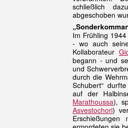
schließlich da
abgeschoben wu
„Sonderkommand
Im Frühling 1944
- wo auch sein
Kollaborateur
Gi
begann - und se
und Schwerverbre
durch die Wehrm
Schubert“ durft
auf der Halbins
Marathoussa
), s
Asvestochori
) ve
Erschießungen 
ermordeten sie be