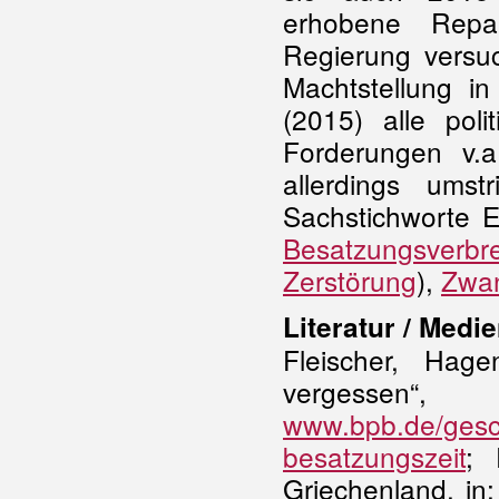
erhobene Repar
Regierung versuc
Machtstellung i
(2015) alle poli
Forderungen v.a.
allerdings umst
Sachstichworte 
Besatzungsverbr
Zerstörung
),
Zwan
Literatur / Medie
Fleischer, Hag
verg
www.bpb.de/gesch
besatzungszeit
; 
Griechenland, in: