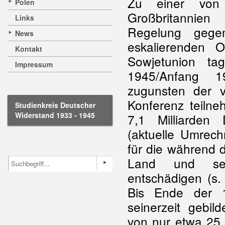
Zu einer von 
Polen
Großbritannien
Links
Regelung gege
News
eskalierenden 
Kontakt
Sowjetunion ta
Impressum
1945/Anfang 1
zugunsten der 
Konferenz teilne
Studienkreis Deutscher
Widerstand 1933 - 1945
7,1 Milliarden
(aktuelle Umrech
für die während 
Land und sei
entschädigen (s
Bis Ende der 
seinerzeit gebil
von nur etwa 25 M