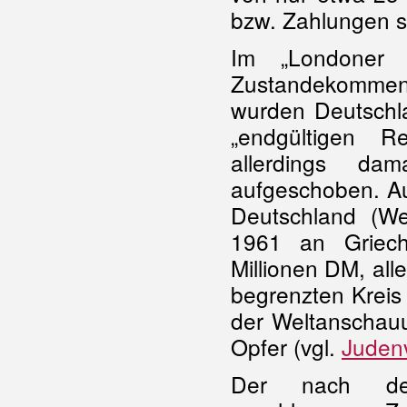
bzw. Zahlungen si
Im „Londoner 
Zustandekommen d
wurden Deutschla
„endgültigen R
allerdings da
aufgeschoben. Au
Deutschland (W
1961 an Griec
Millionen DM, all
begrenzten Kreis
der Weltanschauun
Opfer (vgl.
Juden
Der nach der