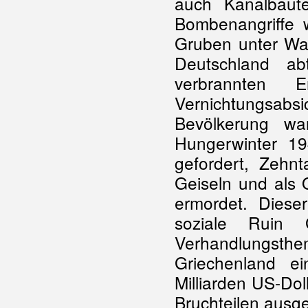
auch Kanalbaut
Bombenangriffe w
Gruben unter Was
Deutschland ab
verbrannten E
Vernichtungsabsi
Bevölkerung wa
Hungerwinter 1
gefordert, Zeh
Geiseln und als 
ermordet. Dieser
soziale Ruin 
Verhandlungsthem
Griechenland e
Milliarden US-Dol
Bruchteilen ausge