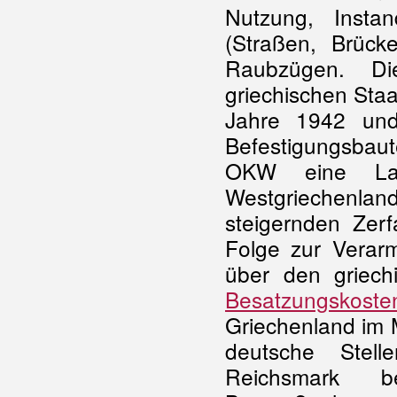
Nutzung, Instan
(Straßen, Brück
Raubzügen. Di
griechischen Staa
Jahre 1942 un
Befestigungsbau
OKW eine Land
Westgriechenla
steigernden Zer
Folge zur Verar
über den griech
Besatzungskoste
Griechenland im M
deutsche Stel
Reichsmark 