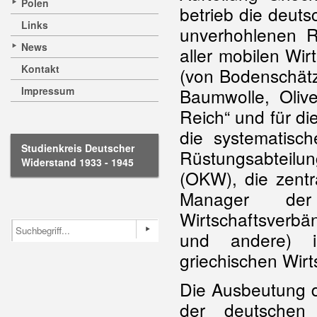
Polen
betrieb die deuts
Links
unverhohlenen R
News
aller mobilen Wi
Kontakt
(von Bodenschätz
Impressum
Baumwolle, Olive
Reich“ und für di
die systematisc
Studienkreis Deutscher
Rüstungsabtei
Widerstand 1933 - 1945
(OKW), die zentra
Manager der
Wirtschaftsverb
und andere) i
griechischen Wirt
Die Ausbeutung d
der deutschen