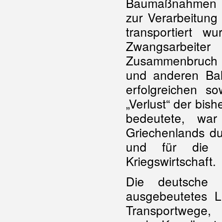
Baumaßnahmen u
zur Verarbeitung
transportiert 
Zwangsarbeite
Zusammenbruch 
und anderen Ba
erfolgreichen s
„Verlust“ der bi
bedeutete, wa
Griechenlands d
und für die e
Kriegswirtschaft.
Die deutsche B
ausgebeutetes L
Transportwege, 