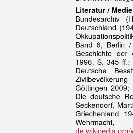
Literatur / Medie
Bundesarchiv (
Deutschland (194
Okkupationspoli
Band 6, Berlin /
Geschichte der d
1996, S. 345 ff.
Deutsche Besat
Zivilbevölkerun
Göttingen 2009; 
Die deutsche Re
Seckendorf, Mart
Griechenland 194
Wehrmach
de.wikipedia.org/