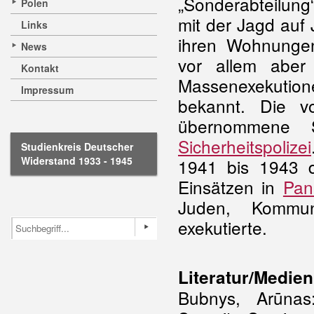
„Sonderabteilung
Polen
mit der Jagd auf
Links
ihren Wohnunge
News
vor allem aber
Kontakt
Massenexekutione
Impressum
bekannt. Die 
übernommene S
Sicherheitspolizei
Studienkreis Deutscher
Widerstand 1933 - 1945
1941 bis 1943 
Einsätzen in
Pan
Juden, Kommun
exekutierte.
Literatur/Medien
Bubnys, Arūna