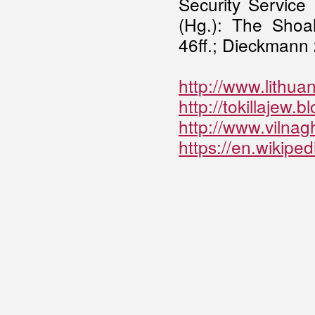
Security Service
(Hg.): The Shoah
46ff.; Dieckmann 
http://www.lithua
http://tokillajew.
http://www.vilnag
https://en.wikip